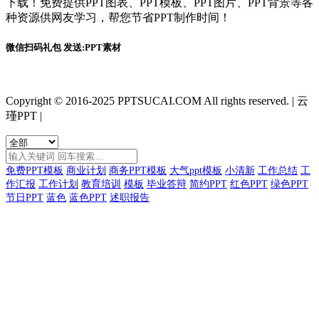
下载！免费提供PPT图表、PPT模板、PPT图片、PPT背景等各
种资源供网友学习，帮您节省PPT制作时间！
微信扫码礼包 发送:PPT素材
Copyright © 2016-2025 PPTSUCAI.COM All rights reserved.
|
云
瑾PPT
|
免费PPT模板
商业计划
商务PPT模板
大气ppt模板
小清新
工作总结
工
作汇报
工作计划
教育培训
模板
毕业答辩
简约PPT
红色PPT
绿色PPT
节日PPT
蓝色
蓝色PPT
述职报告