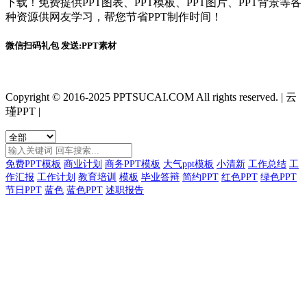
下载！免费提供PPT图表、PPT模板、PPT图片、PPT背景等各
种资源供网友学习，帮您节省PPT制作时间！
微信扫码礼包 发送:PPT素材
Copyright © 2016-2025 PPTSUCAI.COM All rights reserved.
|
云
瑾PPT
|
免费PPT模板
商业计划
商务PPT模板
大气ppt模板
小清新
工作总结
工
作汇报
工作计划
教育培训
模板
毕业答辩
简约PPT
红色PPT
绿色PPT
节日PPT
蓝色
蓝色PPT
述职报告