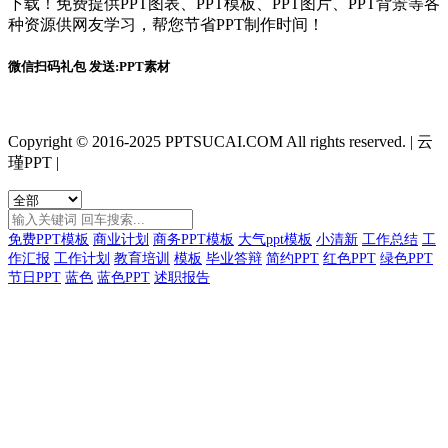
下载！免费提供PPT图表、PPT模板、PPT图片、PPT背景等各
种资源供网友学习，帮您节省PPT制作时间！
微信扫码礼包 发送:PPT素材
Copyright © 2016-2025 PPTSUCAI.COM All rights reserved.
|
云
瑾PPT
|
免费PPT模板
商业计划
商务PPT模板
大气ppt模板
小清新
工作总结
工
作汇报
工作计划
教育培训
模板
毕业答辩
简约PPT
红色PPT
绿色PPT
节日PPT
蓝色
蓝色PPT
述职报告