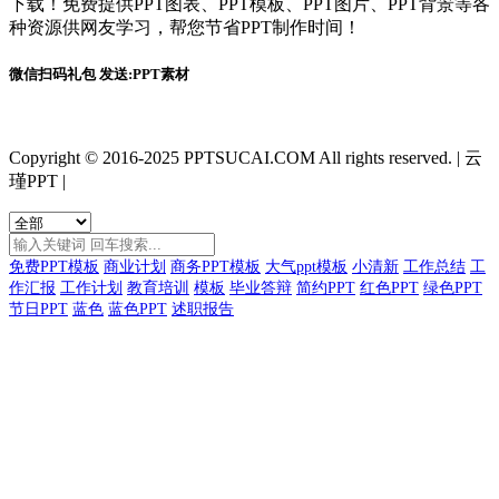
下载！免费提供PPT图表、PPT模板、PPT图片、PPT背景等各
种资源供网友学习，帮您节省PPT制作时间！
微信扫码礼包 发送:PPT素材
Copyright © 2016-2025 PPTSUCAI.COM All rights reserved.
|
云
瑾PPT
|
免费PPT模板
商业计划
商务PPT模板
大气ppt模板
小清新
工作总结
工
作汇报
工作计划
教育培训
模板
毕业答辩
简约PPT
红色PPT
绿色PPT
节日PPT
蓝色
蓝色PPT
述职报告