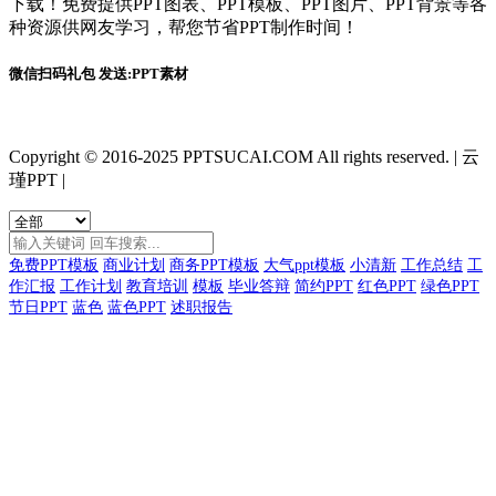
下载！免费提供PPT图表、PPT模板、PPT图片、PPT背景等各
种资源供网友学习，帮您节省PPT制作时间！
微信扫码礼包 发送:PPT素材
Copyright © 2016-2025 PPTSUCAI.COM All rights reserved.
|
云
瑾PPT
|
免费PPT模板
商业计划
商务PPT模板
大气ppt模板
小清新
工作总结
工
作汇报
工作计划
教育培训
模板
毕业答辩
简约PPT
红色PPT
绿色PPT
节日PPT
蓝色
蓝色PPT
述职报告