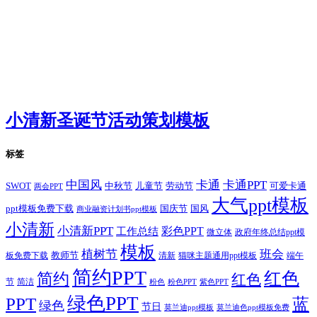
小清新圣诞节活动策划模板
标签
卡通
中国风
卡通PPT
SWOT
儿童节
劳动节
中秋节
可爱卡通
两会PPT
大气ppt模板
国庆节
国风
ppt模板免费下载
商业融资计划书ppt模板
小清新
小清新PPT
彩色PPT
工作总结
微立体
政府年终总结ppt模
模板
植树节
班会
教师节
板免费下载
清新
猫咪主题通用ppt模板
端午
简约PPT
红色
简约
红色
节
简洁
粉色
粉色PPT
紫色PPT
绿色PPT
PPT
蓝
绿色
节日
莫兰迪ppt模板
莫兰迪色ppt模板免费