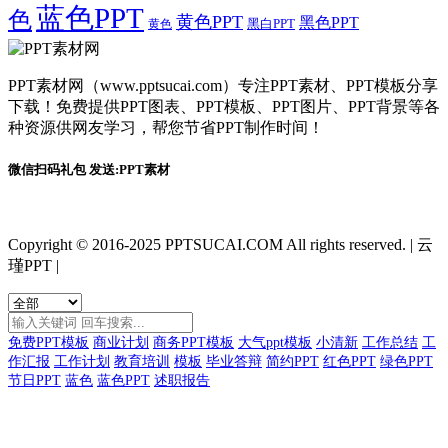
蓝色PPT
色
黄色PPT
黑色PPT
黑白PPT
黄色
PPT素材网（www.pptsucai.com）专注PPT素材、PPT模板分享
下载！免费提供PPT图表、PPT模板、PPT图片、PPT背景等各
种资源供网友学习，帮您节省PPT制作时间！
微信扫码礼包 发送:PPT素材
Copyright © 2016-2025 PPTSUCAI.COM All rights reserved.
|
云
瑾PPT
|
免费PPT模板
商业计划
商务PPT模板
大气ppt模板
小清新
工作总结
工
作汇报
工作计划
教育培训
模板
毕业答辩
简约PPT
红色PPT
绿色PPT
节日PPT
蓝色
蓝色PPT
述职报告