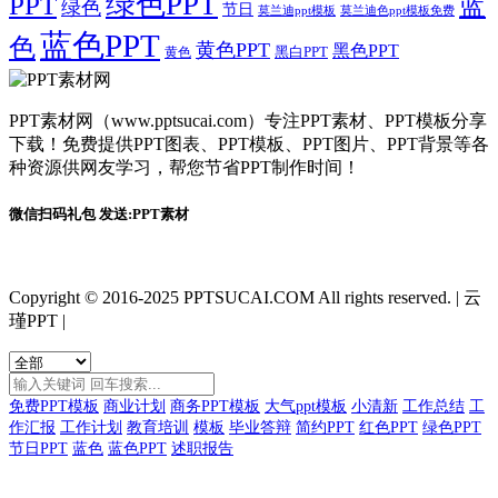
绿色PPT
PPT
蓝
绿色
节日
莫兰迪ppt模板
莫兰迪色ppt模板免费
蓝色PPT
色
黄色PPT
黑色PPT
黑白PPT
黄色
PPT素材网（www.pptsucai.com）专注PPT素材、PPT模板分享
下载！免费提供PPT图表、PPT模板、PPT图片、PPT背景等各
种资源供网友学习，帮您节省PPT制作时间！
微信扫码礼包 发送:PPT素材
Copyright © 2016-2025 PPTSUCAI.COM All rights reserved.
|
云
瑾PPT
|
免费PPT模板
商业计划
商务PPT模板
大气ppt模板
小清新
工作总结
工
作汇报
工作计划
教育培训
模板
毕业答辩
简约PPT
红色PPT
绿色PPT
节日PPT
蓝色
蓝色PPT
述职报告