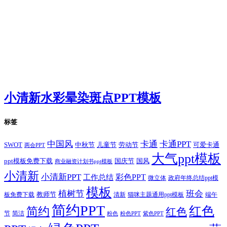
小清新水彩晕染斑点PPT模板
标签
卡通
中国风
卡通PPT
SWOT
儿童节
劳动节
中秋节
可爱卡通
两会PPT
大气ppt模板
国庆节
国风
ppt模板免费下载
商业融资计划书ppt模板
小清新
小清新PPT
彩色PPT
工作总结
微立体
政府年终总结ppt模
模板
植树节
班会
教师节
板免费下载
清新
猫咪主题通用ppt模板
端午
简约PPT
红色
简约
红色
节
简洁
粉色
粉色PPT
紫色PPT