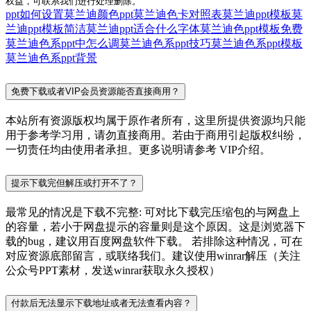
权益，可联系我们进行处理删除。
ppt如何设置莫兰迪颜色
ppt莫兰迪色卡对照表
莫兰迪ppt模板
莫
兰迪ppt模板简洁
莫兰迪ppt适合什么字体
莫兰迪色ppt模板免费
莫兰迪色系ppt中怎么调
莫兰迪色系ppt技巧
莫兰迪色系ppt模板
莫兰迪色系ppt背景
免费下载或者VIP会员资源能否直接商用？
本站所有资源版权均属于原作者所有，这里所提供资源均只能
用于参考学习用，请勿直接商用。若由于商用引起版权纠纷，
一切责任均由使用者承担。更多说明请参考 VIP介绍。
提示下载完但解压或打开不了？
最常见的情况是下载不完整: 可对比下载完压缩包的与网盘上
的容量，若小于网盘提示的容量则是这个原因。这是浏览器下
载的bug，建议用百度网盘软件下载。 若排除这种情况，可在
对应资源底部留言，或联络我们。建议使用winrar解压（关注
公众号PPT素材，发送winrar获取永久授权）
付款后无法显示下载地址或者无法查看内容？