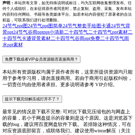
声明：
本站所有文章，如无特殊说明或标注，均为互联网收集整理发布。任
何个人或组织，在未征得原作者同意时，禁止复制、盗用、采集、发布本站
内容到任何网站、书籍等各类媒体平台。如若本站内容侵犯了原著者的合法
权益，可联系我们进行处理删除。
24节气ppt图
24节气ppt图简单
24节气整套手绘图卡通
24节气背
景ppt
24节气谷雨ppt
ppt小清新二十四节气
二十四节气ppt素材
二
十四节气卡通背景素材
二十四节气谷雨ppt免费
二十四节气雨
水ppt素材
免费下载或者VIP会员资源能否直接商用？
本站所有资源版权均属于原作者所有，这里所提供资源均只能
用于参考学习用，请勿直接商用。若由于商用引起版权纠纷，
一切责任均由使用者承担。更多说明请参考 VIP介绍。
提示下载完但解压或打开不了？
最常见的情况是下载不完整: 可对比下载完压缩包的与网盘上
的容量，若小于网盘提示的容量则是这个原因。这是浏览器下
载的bug，建议用百度网盘软件下载。 若排除这种情况，可在
对应资源底部留言，或联络我们。建议使用winrar解压（关注