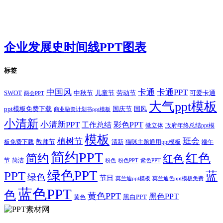
企业发展史时间线PPT图表
标签
卡通
中国风
卡通PPT
SWOT
儿童节
劳动节
中秋节
可爱卡通
两会PPT
大气ppt模板
国庆节
国风
ppt模板免费下载
商业融资计划书ppt模板
小清新
小清新PPT
彩色PPT
工作总结
微立体
政府年终总结ppt模
模板
植树节
班会
教师节
板免费下载
清新
猫咪主题通用ppt模板
端午
简约PPT
红色
简约
红色
节
简洁
粉色
粉色PPT
紫色PPT
绿色PPT
PPT
蓝
绿色
节日
莫兰迪ppt模板
莫兰迪色ppt模板免费
蓝色PPT
色
黄色PPT
黑色PPT
黑白PPT
黄色