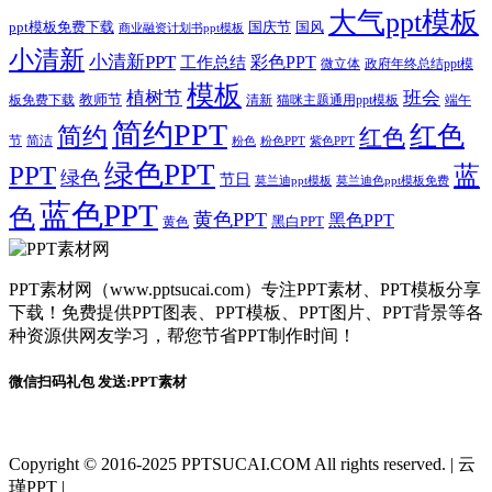
大气ppt模板
国庆节
国风
ppt模板免费下载
商业融资计划书ppt模板
小清新
小清新PPT
彩色PPT
工作总结
微立体
政府年终总结ppt模
模板
植树节
班会
教师节
板免费下载
清新
猫咪主题通用ppt模板
端午
简约PPT
红色
简约
红色
节
简洁
粉色
粉色PPT
紫色PPT
绿色PPT
PPT
蓝
绿色
节日
莫兰迪ppt模板
莫兰迪色ppt模板免费
蓝色PPT
色
黄色PPT
黑色PPT
黑白PPT
黄色
PPT素材网（www.pptsucai.com）专注PPT素材、PPT模板分享
下载！免费提供PPT图表、PPT模板、PPT图片、PPT背景等各
种资源供网友学习，帮您节省PPT制作时间！
微信扫码礼包 发送:PPT素材
Copyright © 2016-2025 PPTSUCAI.COM All rights reserved.
|
云
瑾PPT
|