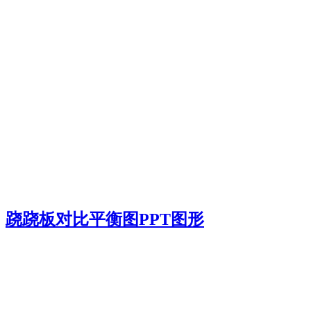
跷跷板对比平衡图PPT图形