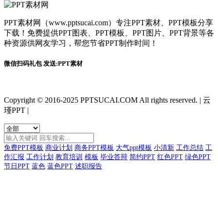
PPT素材网（www.pptsucai.com）专注PPT素材、PPT模板分享
下载！免费提供PPT图表、PPT模板、PPT图片、PPT背景等各
种资源供网友学习，帮您节省PPT制作时间！
微信扫码礼包 发送:PPT素材
Copyright © 2016-2025 PPTSUCAI.COM All rights reserved.
|
云
瑾PPT
|
免费PPT模板
商业计划
商务PPT模板
大气ppt模板
小清新
工作总结
工
作汇报
工作计划
教育培训
模板
毕业答辩
简约PPT
红色PPT
绿色PPT
节日PPT
蓝色
蓝色PPT
述职报告