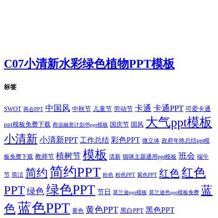
C07小清新水彩绿色植物PPT模板
标签
卡通
中国风
卡通PPT
SWOT
儿童节
劳动节
中秋节
可爱卡通
两会PPT
大气ppt模板
国庆节
国风
ppt模板免费下载
商业融资计划书ppt模板
小清新
小清新PPT
彩色PPT
工作总结
微立体
政府年终总结ppt模
模板
植树节
班会
教师节
板免费下载
清新
猫咪主题通用ppt模板
端午
简约PPT
红色
简约
红色
节
简洁
粉色
粉色PPT
紫色PPT
绿色PPT
PPT
蓝
绿色
节日
莫兰迪ppt模板
莫兰迪色ppt模板免费
蓝色PPT
色
黄色PPT
黑色PPT
黑白PPT
黄色