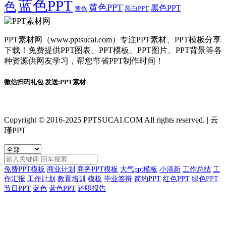
蓝色PPT
色
黄色PPT
黑色PPT
黑白PPT
黄色
PPT素材网（www.pptsucai.com）专注PPT素材、PPT模板分享
下载！免费提供PPT图表、PPT模板、PPT图片、PPT背景等各
种资源供网友学习，帮您节省PPT制作时间！
微信扫码礼包 发送:PPT素材
Copyright © 2016-2025 PPTSUCAI.COM All rights reserved.
|
云
瑾PPT
|
免费PPT模板
商业计划
商务PPT模板
大气ppt模板
小清新
工作总结
工
作汇报
工作计划
教育培训
模板
毕业答辩
简约PPT
红色PPT
绿色PPT
节日PPT
蓝色
蓝色PPT
述职报告