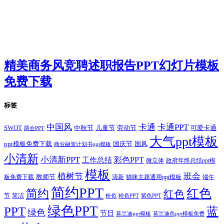
精美商务风竞聘述职报告PPT幻灯片模板
免费下载
标签
卡通
中国风
卡通PPT
SWOT
儿童节
劳动节
中秋节
可爱卡通
两会PPT
大气ppt模板
国庆节
国风
ppt模板免费下载
商业融资计划书ppt模板
小清新
小清新PPT
彩色PPT
工作总结
微立体
政府年终总结ppt模
模板
植树节
班会
教师节
板免费下载
清新
猫咪主题通用ppt模板
端午
简约PPT
红色
简约
红色
节
简洁
粉色
粉色PPT
紫色PPT
绿色PPT
PPT
蓝
绿色
节日
莫兰迪ppt模板
莫兰迪色ppt模板免费