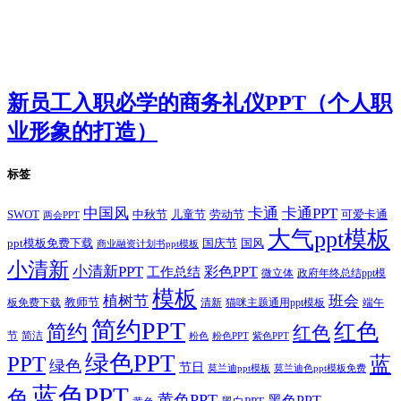
新员工入职必学的商务礼仪PPT（个人职
业形象的打造）
标签
卡通
中国风
卡通PPT
SWOT
儿童节
劳动节
中秋节
可爱卡通
两会PPT
大气ppt模板
国庆节
国风
ppt模板免费下载
商业融资计划书ppt模板
小清新
小清新PPT
彩色PPT
工作总结
微立体
政府年终总结ppt模
模板
植树节
班会
教师节
板免费下载
清新
猫咪主题通用ppt模板
端午
简约PPT
红色
简约
红色
节
简洁
粉色
粉色PPT
紫色PPT
绿色PPT
PPT
蓝
绿色
节日
莫兰迪ppt模板
莫兰迪色ppt模板免费
蓝色PPT
色
黄色PPT
黑色PPT