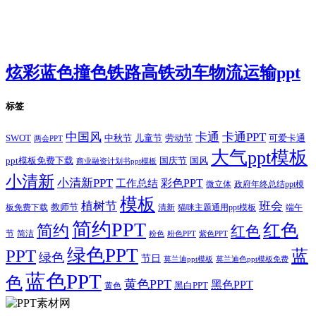
炫彩蓝色撞色铁路高铁动车物流运输ppt
标签
卡通
中国风
卡通PPT
SWOT
儿童节
劳动节
中秋节
可爱卡通
两会PPT
大气ppt模板
国庆节
国风
ppt模板免费下载
商业融资计划书ppt模板
小清新
小清新PPT
彩色PPT
工作总结
微立体
政府年终总结ppt模
模板
植树节
班会
教师节
板免费下载
清新
猫咪主题通用ppt模板
端午
简约PPT
红色
简约
红色
节
简洁
粉色
粉色PPT
紫色PPT
绿色PPT
PPT
蓝
绿色
节日
莫兰迪ppt模板
莫兰迪色ppt模板免费
蓝色PPT
色
黄色PPT
黑色PPT
黑白PPT
黄色