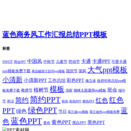
蓝色商务风工作汇报总结PPT模板
标签
卡通
中国风
卡通PPT
SWOT
儿童节
劳动节
中秋节
可爱卡通
两会PPT
大气ppt模板
国庆节
国风
ppt模板免费下载
商业融资计划书ppt模板
小清新
小清新PPT
彩色PPT
工作总结
微立体
政府年终总结ppt模
模板
植树节
班会
教师节
板免费下载
清新
猫咪主题通用ppt模板
端午
简约PPT
红色
简约
红色
节
简洁
粉色
粉色PPT
紫色PPT
绿色PPT
PPT
蓝
绿色
节日
莫兰迪ppt模板
莫兰迪色ppt模板免费
蓝色PPT
色
黄色PPT
黑色PPT
黑白PPT
黄色