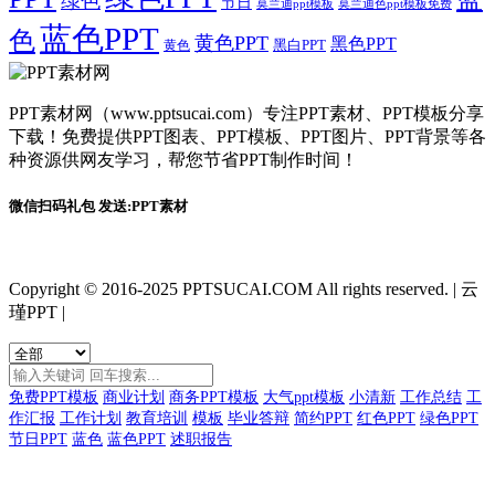
绿色
节日
莫兰迪ppt模板
莫兰迪色ppt模板免费
蓝色PPT
色
黄色PPT
黑色PPT
黑白PPT
黄色
PPT素材网（www.pptsucai.com）专注PPT素材、PPT模板分享
下载！免费提供PPT图表、PPT模板、PPT图片、PPT背景等各
种资源供网友学习，帮您节省PPT制作时间！
微信扫码礼包 发送:PPT素材
Copyright © 2016-2025 PPTSUCAI.COM All rights reserved.
|
云
瑾PPT
|
免费PPT模板
商业计划
商务PPT模板
大气ppt模板
小清新
工作总结
工
作汇报
工作计划
教育培训
模板
毕业答辩
简约PPT
红色PPT
绿色PPT
节日PPT
蓝色
蓝色PPT
述职报告