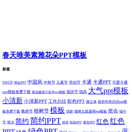
春天唯美素雅花朵PPT模板
标签
卡通
中国风
卡通PPT
SWOT
儿童节
劳动节
中秋节
可爱卡通
两会PPT
大气ppt模板
国庆节
国风
ppt模板免费下载
商业融资计划书ppt模板
小清新
小清新PPT
彩色PPT
工作总结
微立体
政府年终总结ppt模
模板
植树节
班会
教师节
板免费下载
清新
猫咪主题通用ppt模板
端午
简约PPT
红色
简约
红色
节
简洁
粉色
粉色PPT
紫色PPT
绿色PPT
PPT
蓝