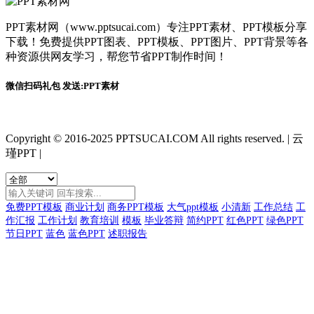
PPT素材网（www.pptsucai.com）专注PPT素材、PPT模板分享
下载！免费提供PPT图表、PPT模板、PPT图片、PPT背景等各
种资源供网友学习，帮您节省PPT制作时间！
微信扫码礼包 发送:PPT素材
Copyright © 2016-2025 PPTSUCAI.COM All rights reserved.
|
云
瑾PPT
|
免费PPT模板
商业计划
商务PPT模板
大气ppt模板
小清新
工作总结
工
作汇报
工作计划
教育培训
模板
毕业答辩
简约PPT
红色PPT
绿色PPT
节日PPT
蓝色
蓝色PPT
述职报告