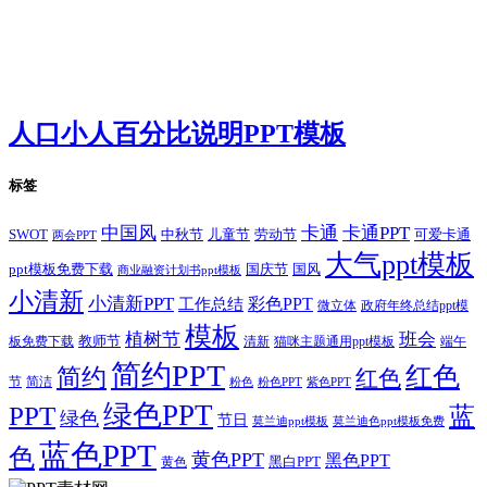
人口小人百分比说明PPT模板
标签
卡通
中国风
卡通PPT
SWOT
儿童节
劳动节
中秋节
可爱卡通
两会PPT
大气ppt模板
国庆节
国风
ppt模板免费下载
商业融资计划书ppt模板
小清新
小清新PPT
彩色PPT
工作总结
微立体
政府年终总结ppt模
模板
植树节
班会
教师节
板免费下载
清新
猫咪主题通用ppt模板
端午
简约PPT
红色
简约
红色
节
简洁
粉色
粉色PPT
紫色PPT
绿色PPT
PPT
蓝
绿色
节日
莫兰迪ppt模板
莫兰迪色ppt模板免费
蓝色PPT
色
黄色PPT
黑色PPT
黑白PPT
黄色