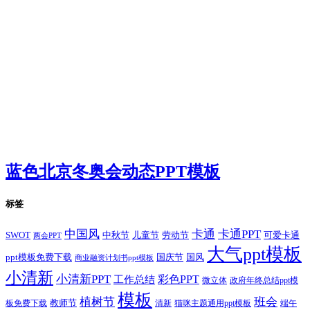
蓝色北京冬奥会动态PPT模板
标签
卡通
中国风
卡通PPT
SWOT
儿童节
劳动节
中秋节
可爱卡通
两会PPT
大气ppt模板
国庆节
国风
ppt模板免费下载
商业融资计划书ppt模板
小清新
小清新PPT
彩色PPT
工作总结
微立体
政府年终总结ppt模
模板
植树节
班会
教师节
板免费下载
清新
猫咪主题通用ppt模板
端午