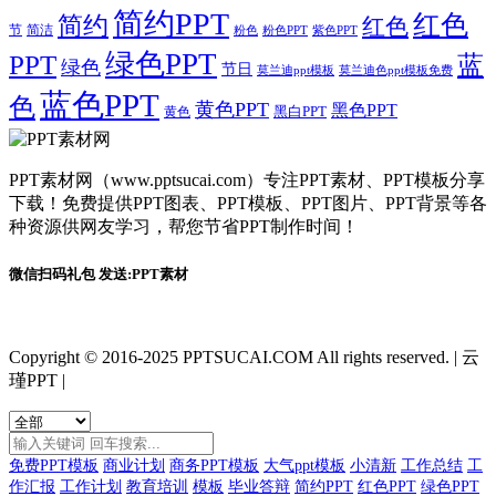
简约PPT
红色
简约
红色
节
简洁
粉色
粉色PPT
紫色PPT
绿色PPT
PPT
蓝
绿色
节日
莫兰迪ppt模板
莫兰迪色ppt模板免费
蓝色PPT
色
黄色PPT
黑色PPT
黑白PPT
黄色
PPT素材网（www.pptsucai.com）专注PPT素材、PPT模板分享
下载！免费提供PPT图表、PPT模板、PPT图片、PPT背景等各
种资源供网友学习，帮您节省PPT制作时间！
微信扫码礼包 发送:PPT素材
Copyright © 2016-2025 PPTSUCAI.COM All rights reserved.
|
云
瑾PPT
|
免费PPT模板
商业计划
商务PPT模板
大气ppt模板
小清新
工作总结
工
作汇报
工作计划
教育培训
模板
毕业答辩
简约PPT
红色PPT
绿色PPT