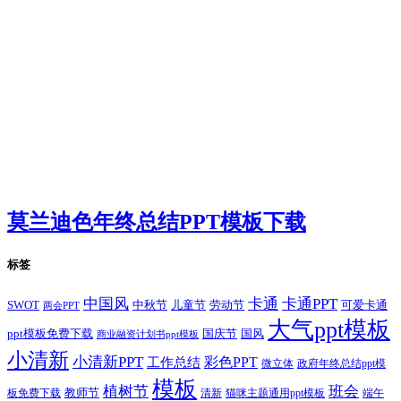
莫兰迪色年终总结PPT模板下载
标签
卡通
中国风
卡通PPT
SWOT
儿童节
劳动节
中秋节
可爱卡通
两会PPT
大气ppt模板
国庆节
国风
ppt模板免费下载
商业融资计划书ppt模板
小清新
小清新PPT
彩色PPT
工作总结
微立体
政府年终总结ppt模
模板
植树节
班会
教师节
板免费下载
清新
猫咪主题通用ppt模板
端午