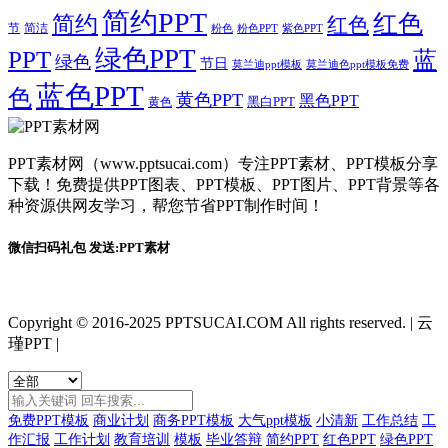
简约PPT
红色
简约
红色
节
简洁
粉色
粉色PPT
紫色PPT
绿色PPT
PPT
蓝
绿色
节日
莫兰迪ppt模板
莫兰迪色ppt模板免费
蓝色PPT
色
黄色PPT
黑色PPT
黑白PPT
黄色
PPT素材网（www.pptsucai.com）专注PPT素材、PPT模板分享
下载！免费提供PPT图表、PPT模板、PPT图片、PPT背景等各
种资源供网友学习，帮您节省PPT制作时间！
微信扫码礼包 发送:PPT素材
Copyright © 2016-2025 PPTSUCAI.COM All rights reserved.
|
云
瑾PPT
|
免费PPT模板
商业计划
商务PPT模板
大气ppt模板
小清新
工作总结
工
作汇报
工作计划
教育培训
模板
毕业答辩
简约PPT
红色PPT
绿色PPT