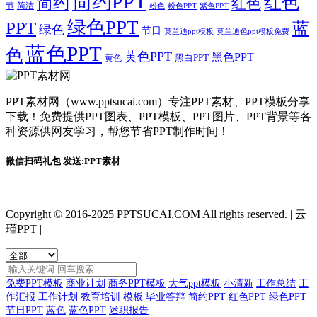
简约PPT
红色
简约
红色
节
简洁
粉色
粉色PPT
紫色PPT
绿色PPT
PPT
蓝
绿色
节日
莫兰迪ppt模板
莫兰迪色ppt模板免费
蓝色PPT
色
黄色PPT
黑色PPT
黑白PPT
黄色
PPT素材网（www.pptsucai.com）专注PPT素材、PPT模板分享
下载！免费提供PPT图表、PPT模板、PPT图片、PPT背景等各
种资源供网友学习，帮您节省PPT制作时间！
微信扫码礼包 发送:PPT素材
Copyright © 2016-2025 PPTSUCAI.COM All rights reserved.
|
云
瑾PPT
|
免费PPT模板
商业计划
商务PPT模板
大气ppt模板
小清新
工作总结
工
作汇报
工作计划
教育培训
模板
毕业答辩
简约PPT
红色PPT
绿色PPT
节日PPT
蓝色
蓝色PPT
述职报告