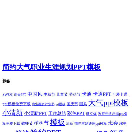
简约大气职业生涯规划PPT模板
标签
卡通
中国风
卡通PPT
SWOT
儿童节
劳动节
中秋节
可爱卡通
两会PPT
大气ppt模板
国庆节
国风
ppt模板免费下载
商业融资计划书ppt模板
小清新
小清新PPT
彩色PPT
工作总结
微立体
政府年终总结ppt模
模板
植树节
班会
教师节
板免费下载
清新
猫咪主题通用ppt模板
端午