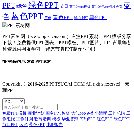
绿色PPT
PPT
蓝
绿色
节日
莫兰迪ppt模板
莫兰迪色ppt模板免费
蓝色PPT
色
黄色PPT
黑色PPT
黑白PPT
黄色
PPT素材网（www.pptsucai.com）专注PPT素材、PPT模板分享
下载！免费提供PPT图表、PPT模板、PPT图片、PPT背景等各
种资源供网友学习，帮您节省PPT制作时间！
微信扫码礼包 发送:PPT素材
Copyright © 2016-2025 PPTSUCAI.COM All rights reserved.
|
云
瑾PPT
|
免费PPT模板
商业计划
商务PPT模板
大气ppt模板
小清新
工作总结
工
作汇报
工作计划
教育培训
模板
毕业答辩
简约PPT
红色PPT
绿色PPT
节日PPT
蓝色
蓝色PPT
述职报告