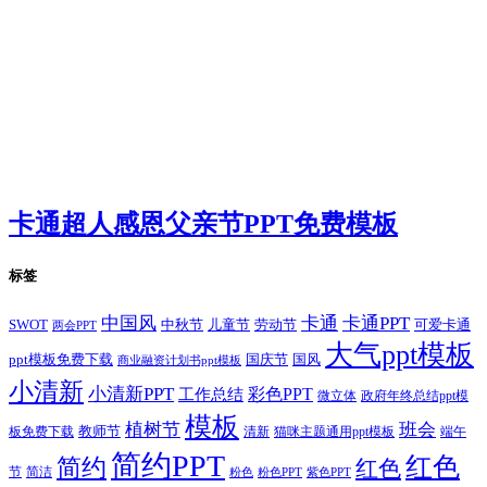
卡通超人感恩父亲节PPT免费模板
标签
卡通
中国风
卡通PPT
SWOT
儿童节
劳动节
中秋节
可爱卡通
两会PPT
大气ppt模板
国庆节
国风
ppt模板免费下载
商业融资计划书ppt模板
小清新
小清新PPT
彩色PPT
工作总结
微立体
政府年终总结ppt模
模板
植树节
班会
教师节
板免费下载
清新
猫咪主题通用ppt模板
端午
简约PPT
红色
简约
红色
节
简洁
粉色
粉色PPT
紫色PPT