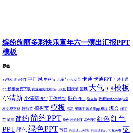
缤纷绚丽多彩快乐童年六一演出汇报PPT
模板
标签
卡通
中国风
卡通PPT
SWOT
儿童节
劳动节
中秋节
可爱卡通
两会PPT
大气ppt模板
国庆节
国风
ppt模板免费下载
商业融资计划书ppt模板
小清新
小清新PPT
彩色PPT
工作总结
微立体
政府年终总结ppt模
模板
植树节
班会
教师节
板免费下载
清新
猫咪主题通用ppt模板
端午
简约PPT
红色
简约
红色
节
简洁
粉色
粉色PPT
紫色PPT
绿色PPT
PPT
蓝
绿色
节日
莫兰迪ppt模板
莫兰迪色ppt模板免费