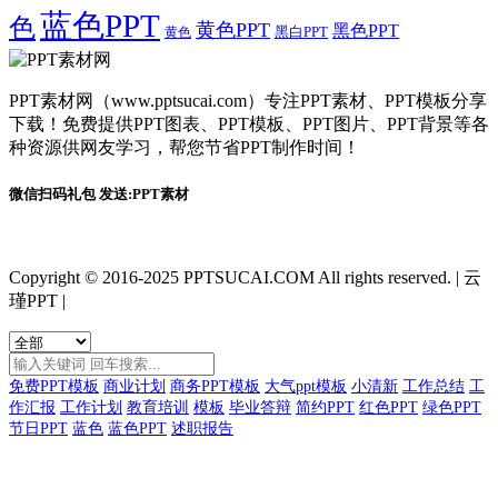
蓝色PPT
色
黄色PPT
黑色PPT
黑白PPT
黄色
PPT素材网（www.pptsucai.com）专注PPT素材、PPT模板分享
下载！免费提供PPT图表、PPT模板、PPT图片、PPT背景等各
种资源供网友学习，帮您节省PPT制作时间！
微信扫码礼包 发送:PPT素材
Copyright © 2016-2025 PPTSUCAI.COM All rights reserved.
|
云
瑾PPT
|
免费PPT模板
商业计划
商务PPT模板
大气ppt模板
小清新
工作总结
工
作汇报
工作计划
教育培训
模板
毕业答辩
简约PPT
红色PPT
绿色PPT
节日PPT
蓝色
蓝色PPT
述职报告