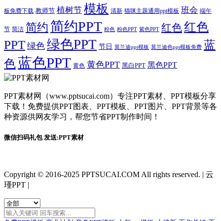
模板
植树节
班会
教师节
板免费下载
清新
猫咪主题通用ppt模板
端午
简约PPT
红色
简约
红色
节
简洁
粉色
粉色PPT
紫色PPT
绿色PPT
PPT
蓝
绿色
节日
莫兰迪ppt模板
莫兰迪色ppt模板免费
蓝色PPT
色
黄色PPT
黑色PPT
黑白PPT
黄色
PPT素材网（www.pptsucai.com）专注PPT素材、PPT模板分享
下载！免费提供PPT图表、PPT模板、PPT图片、PPT背景等各
种资源供网友学习，帮您节省PPT制作时间！
微信扫码礼包 发送:PPT素材
Copyright © 2016-2025 PPTSUCAI.COM All rights reserved.
|
云
瑾PPT
|