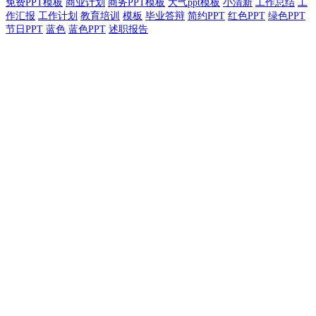
免费PPT模板
商业计划
商务PPT模板
大气ppt模板
小清新
工作总结
工
作汇报
工作计划
教育培训
模板
毕业答辩
简约PPT
红色PPT
绿色PPT
节日PPT
蓝色
蓝色PPT
述职报告