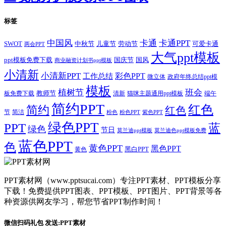
标签
卡通
中国风
卡通PPT
SWOT
儿童节
劳动节
中秋节
可爱卡通
两会PPT
大气ppt模板
国庆节
国风
ppt模板免费下载
商业融资计划书ppt模板
小清新
小清新PPT
彩色PPT
工作总结
微立体
政府年终总结ppt模
模板
植树节
班会
教师节
板免费下载
清新
猫咪主题通用ppt模板
端午
简约PPT
红色
简约
红色
节
简洁
粉色
粉色PPT
紫色PPT
绿色PPT
PPT
蓝
绿色
节日
莫兰迪ppt模板
莫兰迪色ppt模板免费
蓝色PPT
色
黄色PPT
黑色PPT
黑白PPT
黄色
PPT素材网（www.pptsucai.com）专注PPT素材、PPT模板分享
下载！免费提供PPT图表、PPT模板、PPT图片、PPT背景等各
种资源供网友学习，帮您节省PPT制作时间！
微信扫码礼包 发送:PPT素材