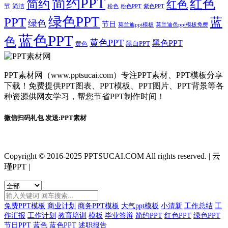
简约PPT
红色
简约
红色
节
简洁
粉色
粉色PPT
紫色PPT
绿色PPT
PPT
蓝
绿色
节日
莫兰迪ppt模板
莫兰迪色ppt模板免费
蓝色PPT
色
黄色PPT
黑色PPT
黑白PPT
黄色
PPT素材网（www.pptsucai.com）专注PPT素材、PPT模板分享
下载！免费提供PPT图表、PPT模板、PPT图片、PPT背景等各
种资源供网友学习，帮您节省PPT制作时间！
微信扫码礼包 发送:PPT素材
Copyright © 2016-2025 PPTSUCAI.COM All rights reserved.
|
云
瑾PPT
|
免费PPT模板
商业计划
商务PPT模板
大气ppt模板
小清新
工作总结
工
作汇报
工作计划
教育培训
模板
毕业答辩
简约PPT
红色PPT
绿色PPT
节日PPT
蓝色
蓝色PPT
述职报告