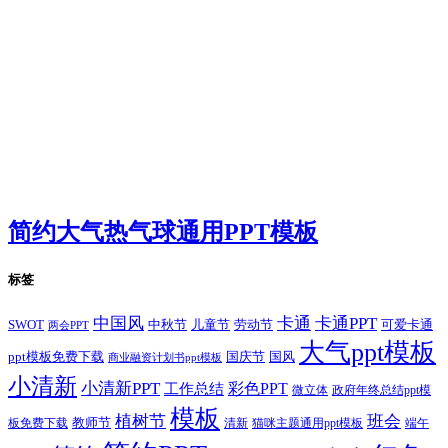
简约大气热气球通用PPT模板
标签
卡通
中国风
卡通PPT
SWOT
儿童节
劳动节
中秋节
可爱卡通
两会PPT
大气ppt模板
国庆节
国风
ppt模板免费下载
商业融资计划书ppt模板
小清新
小清新PPT
彩色PPT
工作总结
微立体
政府年终总结ppt模
模板
植树节
班会
教师节
板免费下载
清新
猫咪主题通用ppt模板
端午