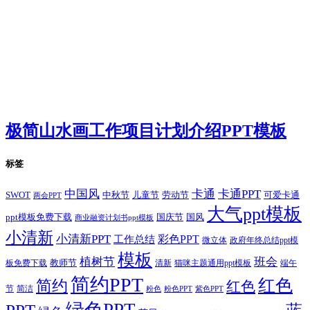
极简山水画工作项目计划介绍PPT模板
标签
卡通
中国风
卡通PPT
SWOT
儿童节
劳动节
中秋节
可爱卡通
两会PPT
大气ppt模板
国庆节
国风
ppt模板免费下载
商业融资计划书ppt模板
小清新
小清新PPT
彩色PPT
工作总结
微立体
政府年终总结ppt模
模板
植树节
班会
教师节
板免费下载
清新
猫咪主题通用ppt模板
端午
简约PPT
红色
简约
红色
节
简洁
粉色
粉色PPT
紫色PPT
绿色PPT