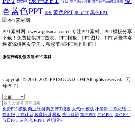
PPT
蓝
绿色
节日
莫兰迪ppt模板
莫兰迪色ppt模板免费
蓝色PPT
色
黄色PPT
黑色PPT
黑白PPT
黄色
PPT素材网（www.pptsucai.com）专注PPT素材、PPT模板分享
下载！免费提供PPT图表、PPT模板、PPT图片、PPT背景等各
种资源供网友学习，帮您节省PPT制作时间！
微信扫码礼包 发送:PPT素材
Copyright © 2016-2025 PPTSUCAI.COM All rights reserved.
|
云
瑾PPT
|
免费PPT模板
商业计划
商务PPT模板
大气ppt模板
小清新
工作总结
工
作汇报
工作计划
教育培训
模板
毕业答辩
简约PPT
红色PPT
绿色PPT
节日PPT
蓝色
蓝色PPT
述职报告