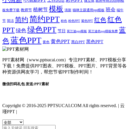
小清新PPT
彩色PPT
工作总结
微立体
政府年终总结ppt模
模板
植树节
班会
教师节
板免费下载
清新
猫咪主题通用ppt模板
端午
简约PPT
红色
简约
红色
节
简洁
粉色
粉色PPT
紫色PPT
绿色PPT
PPT
蓝
绿色
节日
莫兰迪ppt模板
莫兰迪色ppt模板免费
蓝色PPT
色
黄色PPT
黑色PPT
黑白PPT
黄色
PPT素材网（www.pptsucai.com）专注PPT素材、PPT模板分享
下载！免费提供PPT图表、PPT模板、PPT图片、PPT背景等各
种资源供网友学习，帮您节省PPT制作时间！
微信扫码礼包 发送:PPT素材
Copyright © 2016-2025 PPTSUCAI.COM All rights reserved.
|
云
瑾PPT
|