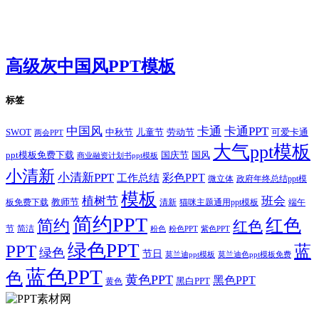
高级灰中国风PPT模板
标签
卡通
中国风
卡通PPT
SWOT
儿童节
劳动节
中秋节
可爱卡通
两会PPT
大气ppt模板
国庆节
国风
ppt模板免费下载
商业融资计划书ppt模板
小清新
小清新PPT
彩色PPT
工作总结
微立体
政府年终总结ppt模
模板
植树节
班会
教师节
板免费下载
清新
猫咪主题通用ppt模板
端午
简约PPT
红色
简约
红色
节
简洁
粉色
粉色PPT
紫色PPT
绿色PPT
PPT
蓝
绿色
节日
莫兰迪ppt模板
莫兰迪色ppt模板免费
蓝色PPT
色
黄色PPT
黑色PPT
黑白PPT
黄色