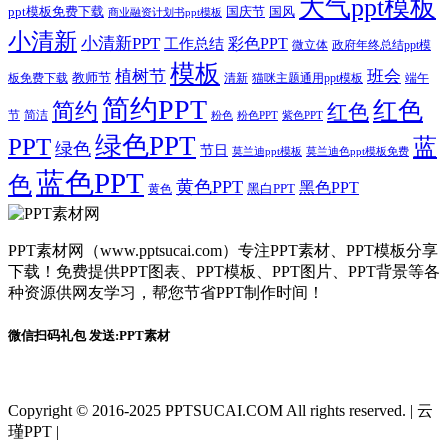
大气ppt模板
国庆节
国风
ppt模板免费下载
商业融资计划书ppt模板
小清新
小清新PPT
彩色PPT
工作总结
微立体
政府年终总结ppt模
模板
植树节
班会
教师节
板免费下载
清新
猫咪主题通用ppt模板
端午
简约PPT
红色
简约
红色
节
简洁
粉色
粉色PPT
紫色PPT
绿色PPT
PPT
蓝
绿色
节日
莫兰迪ppt模板
莫兰迪色ppt模板免费
蓝色PPT
色
黄色PPT
黑色PPT
黑白PPT
黄色
PPT素材网（www.pptsucai.com）专注PPT素材、PPT模板分享
下载！免费提供PPT图表、PPT模板、PPT图片、PPT背景等各
种资源供网友学习，帮您节省PPT制作时间！
微信扫码礼包 发送:PPT素材
Copyright © 2016-2025 PPTSUCAI.COM All rights reserved.
|
云
瑾PPT
|