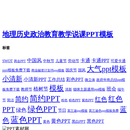
地理历史政治教育教学说课PPT模板
标签
卡通
中国风
卡通PPT
SWOT
儿童节
劳动节
中秋节
可爱卡通
两会PPT
大气ppt模板
国庆节
国风
ppt模板免费下载
商业融资计划书ppt模板
小清新
小清新PPT
彩色PPT
工作总结
微立体
政府年终总结ppt模
模板
植树节
班会
教师节
板免费下载
清新
猫咪主题通用ppt模板
端午
简约PPT
红色
简约
红色
节
简洁
粉色
粉色PPT
紫色PPT
绿色PPT
PPT
蓝
绿色
节日
莫兰迪ppt模板
莫兰迪色ppt模板免费
蓝色PPT
色
黄色PPT
黑色PPT
黑白PPT
黄色