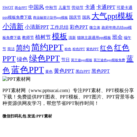
卡通
中国风
卡通PPT
SWOT
儿童节
劳动节
中秋节
可爱卡通
两会PPT
大气ppt模板
国庆节
国风
ppt模板免费下载
商业融资计划书ppt模板
小清新
小清新PPT
彩色PPT
工作总结
微立体
政府年终总结ppt模
模板
植树节
班会
教师节
板免费下载
清新
猫咪主题通用ppt模板
端午
简约PPT
红色
简约
红色
节
简洁
粉色
粉色PPT
紫色PPT
绿色PPT
PPT
蓝
绿色
节日
莫兰迪ppt模板
莫兰迪色ppt模板免费
蓝色PPT
色
黄色PPT
黑色PPT
黑白PPT
黄色
PPT素材网（www.pptsucai.com）专注PPT素材、PPT模板分享
下载！免费提供PPT图表、PPT模板、PPT图片、PPT背景等各
种资源供网友学习，帮您节省PPT制作时间！
微信扫码礼包 发送:PPT素材