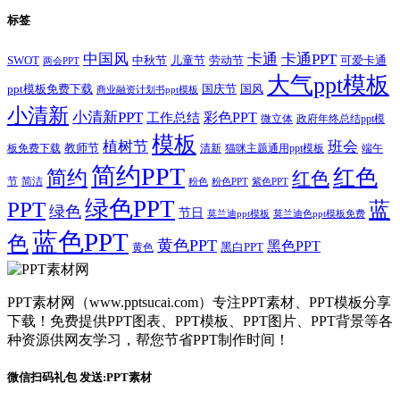
标签
卡通
中国风
卡通PPT
SWOT
儿童节
劳动节
中秋节
可爱卡通
两会PPT
大气ppt模板
国庆节
国风
ppt模板免费下载
商业融资计划书ppt模板
小清新
小清新PPT
彩色PPT
工作总结
微立体
政府年终总结ppt模
模板
植树节
班会
教师节
板免费下载
清新
猫咪主题通用ppt模板
端午
简约PPT
红色
简约
红色
节
简洁
粉色
粉色PPT
紫色PPT
绿色PPT
PPT
蓝
绿色
节日
莫兰迪ppt模板
莫兰迪色ppt模板免费
蓝色PPT
色
黄色PPT
黑色PPT
黑白PPT
黄色
PPT素材网（www.pptsucai.com）专注PPT素材、PPT模板分享
下载！免费提供PPT图表、PPT模板、PPT图片、PPT背景等各
种资源供网友学习，帮您节省PPT制作时间！
微信扫码礼包 发送:PPT素材