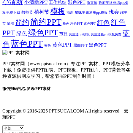
小清新
小清新PPT
彩色PPT
工作总结
微立体
政府年终总结ppt模
模板
植树节
班会
教师节
板免费下载
清新
猫咪主题通用ppt模板
端午
简约PPT
红色
简约
红色
节
简洁
粉色
粉色PPT
紫色PPT
绿色PPT
PPT
蓝
绿色
节日
莫兰迪ppt模板
莫兰迪色ppt模板免费
蓝色PPT
色
黄色PPT
黑色PPT
黑白PPT
黄色
PPT素材网（www.pptsucai.com）专注PPT素材、PPT模板分享
下载！免费提供PPT图表、PPT模板、PPT图片、PPT背景等各
种资源供网友学习，帮您节省PPT制作时间！
微信扫码礼包 发送:PPT素材
Copyright © 2016-2025 PPTSUCAI.COM All rights reserved.
|
云
瑾PPT
|