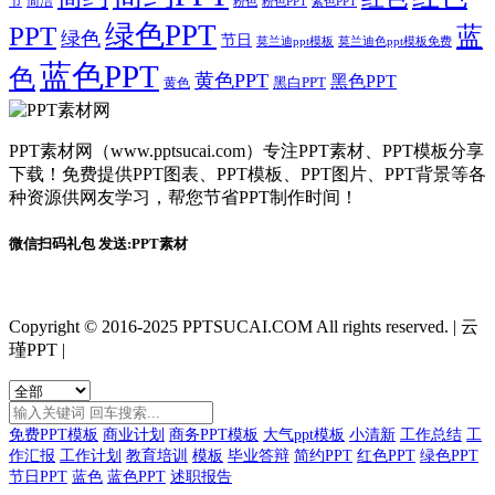
节
简洁
粉色
粉色PPT
紫色PPT
绿色PPT
PPT
蓝
绿色
节日
莫兰迪ppt模板
莫兰迪色ppt模板免费
蓝色PPT
色
黄色PPT
黑色PPT
黑白PPT
黄色
PPT素材网（www.pptsucai.com）专注PPT素材、PPT模板分享
下载！免费提供PPT图表、PPT模板、PPT图片、PPT背景等各
种资源供网友学习，帮您节省PPT制作时间！
微信扫码礼包 发送:PPT素材
Copyright © 2016-2025 PPTSUCAI.COM All rights reserved.
|
云
瑾PPT
|
免费PPT模板
商业计划
商务PPT模板
大气ppt模板
小清新
工作总结
工
作汇报
工作计划
教育培训
模板
毕业答辩
简约PPT
红色PPT
绿色PPT
节日PPT
蓝色
蓝色PPT
述职报告