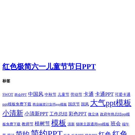
红色极简六一儿童节节日PPT
标签
卡通
中国风
卡通PPT
SWOT
儿童节
劳动节
中秋节
可爱卡通
两会PPT
大气ppt模板
国庆节
国风
ppt模板免费下载
商业融资计划书ppt模板
小清新
小清新PPT
彩色PPT
工作总结
微立体
政府年终总结ppt模
模板
植树节
班会
教师节
板免费下载
清新
猫咪主题通用ppt模板
端午
简约PPT
红色
简约
红色