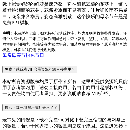
际上献给妈妈的鲜花是康乃馨，它在细腻翠绿的花茎上，绽放
着鲜艳靓丽的花朵，花瓣紧凑而不易凋落，叶片细长而不易卷
曲，花朵雍容华贵，姿态高雅别致。这个快乐的母亲节主题是
免费PPT模板。
声明：
本站所有文章，如无特殊说明或标注，均为互联网收集整理发布。任
何个人或组织，在未征得原作者同意时，禁止复制、盗用、采集、发布本站
内容到任何网站、书籍等各类媒体平台。如若本站内容侵犯了原著者的合法
权益，可联系我们进行处理删除。
母亲
母亲节
粉色
节日
免费下载或者VIP会员资源能否直接商用？
本站所有资源版权均属于原作者所有，这里所提供资源均只能
用于参考学习用，请勿直接商用。若由于商用引起版权纠纷，
一切责任均由使用者承担。更多说明请参考 VIP介绍。
提示下载完但解压或打开不了？
最常见的情况是下载不完整: 可对比下载完压缩包的与网盘上
的容量，若小于网盘提示的容量则是这个原因。这是浏览器下