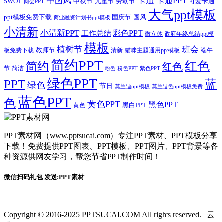
卡通
中国风
卡通PPT
SWOT
儿童节
劳动节
中秋节
可爱卡通
两会PPT
大气ppt模板
国庆节
国风
ppt模板免费下载
商业融资计划书ppt模板
小清新
小清新PPT
彩色PPT
工作总结
微立体
政府年终总结ppt模
模板
植树节
班会
教师节
板免费下载
清新
猫咪主题通用ppt模板
端午
简约PPT
红色
简约
红色
节
简洁
粉色
粉色PPT
紫色PPT
绿色PPT
PPT
蓝
绿色
节日
莫兰迪ppt模板
莫兰迪色ppt模板免费
蓝色PPT
色
黄色PPT
黑色PPT
黑白PPT
黄色
PPT素材网（www.pptsucai.com）专注PPT素材、PPT模板分享
下载！免费提供PPT图表、PPT模板、PPT图片、PPT背景等各
种资源供网友学习，帮您节省PPT制作时间！
微信扫码礼包 发送:PPT素材
Copyright © 2016-2025 PPTSUCAI.COM All rights reserved.
|
云