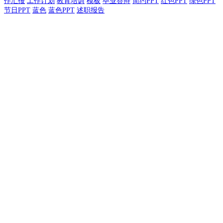
作汇报
工作计划
教育培训
模板
毕业答辩
简约PPT
红色PPT
绿色PPT
节日PPT
蓝色
蓝色PPT
述职报告