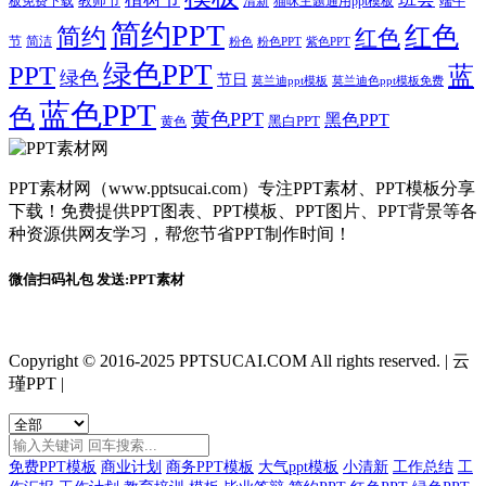
教师节
板免费下载
清新
猫咪主题通用ppt模板
端午
简约PPT
红色
简约
红色
节
简洁
粉色
粉色PPT
紫色PPT
绿色PPT
PPT
蓝
绿色
节日
莫兰迪ppt模板
莫兰迪色ppt模板免费
蓝色PPT
色
黄色PPT
黑色PPT
黑白PPT
黄色
PPT素材网（www.pptsucai.com）专注PPT素材、PPT模板分享
下载！免费提供PPT图表、PPT模板、PPT图片、PPT背景等各
种资源供网友学习，帮您节省PPT制作时间！
微信扫码礼包 发送:PPT素材
Copyright © 2016-2025 PPTSUCAI.COM All rights reserved.
|
云
瑾PPT
|
免费PPT模板
商业计划
商务PPT模板
大气ppt模板
小清新
工作总结
工