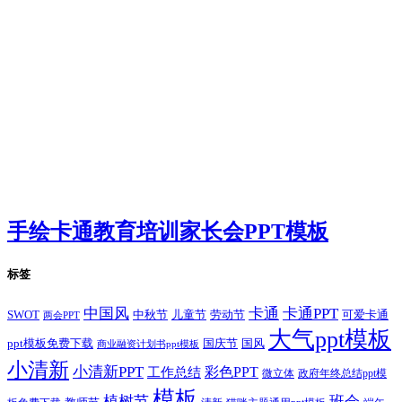
手绘卡通教育培训家长会PPT模板
标签
卡通
中国风
卡通PPT
SWOT
儿童节
劳动节
中秋节
可爱卡通
两会PPT
大气ppt模板
国庆节
国风
ppt模板免费下载
商业融资计划书ppt模板
小清新
小清新PPT
彩色PPT
工作总结
微立体
政府年终总结ppt模
模板
植树节
班会