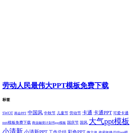
劳动人民最伟大PPT模板免费下载
标签
卡通
中国风
卡通PPT
SWOT
儿童节
劳动节
中秋节
可爱卡通
两会PPT
大气ppt模板
国庆节
国风
ppt模板免费下载
商业融资计划书ppt模板
小清新
小清新PPT
彩色PPT
工作总结
微立体
政府年终总结ppt模