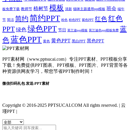
模板
植树节
班会
教师节
板免费下载
清新
猫咪主题通用ppt模板
端午
简约PPT
红色
简约
红色
节
简洁
粉色
粉色PPT
紫色PPT
绿色PPT
PPT
蓝
绿色
节日
莫兰迪ppt模板
莫兰迪色ppt模板免费
蓝色PPT
色
黄色PPT
黑色PPT
黑白PPT
黄色
PPT素材网（www.pptsucai.com）专注PPT素材、PPT模板分享
下载！免费提供PPT图表、PPT模板、PPT图片、PPT背景等各
种资源供网友学习，帮您节省PPT制作时间！
微信扫码礼包 发送:PPT素材
Copyright © 2016-2025 PPTSUCAI.COM All rights reserved.
|
云
瑾PPT
|