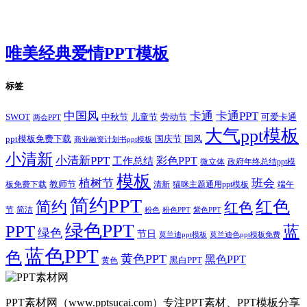
唯美经典爱情PPT模板
标签
卡通
中国风
卡通PPT
SWOT
儿童节
劳动节
中秋节
可爱卡通
两会PPT
大气ppt模板
国庆节
国风
ppt模板免费下载
商业融资计划书ppt模板
小清新
小清新PPT
彩色PPT
工作总结
微立体
政府年终总结ppt模
模板
植树节
班会
教师节
板免费下载
清新
猫咪主题通用ppt模板
端午
简约PPT
红色
简约
红色
节
简洁
粉色
粉色PPT
紫色PPT
绿色PPT
PPT
蓝
绿色
节日
莫兰迪ppt模板
莫兰迪色ppt模板免费
蓝色PPT
色
黄色PPT
黑色PPT
黑白PPT
黄色
PPT素材网（www.pptsucai.com）专注PPT素材、PPT模板分享