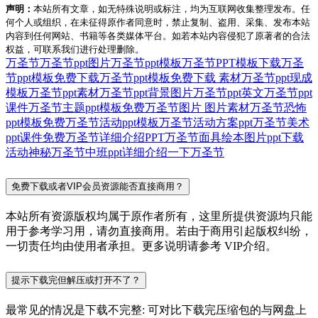
声明：
本站所有文章，如无特殊说明或标注，均为互联网收集整理发布。任
何个人或组织，在未征得原作者同意时，禁止复制、盗用、采集、发布本站
内容到任何网站、书籍等各类媒体平台。如若本站内容侵犯了原著者的合法
权益，可联系我们进行处理删除。
万圣节
万圣节ppt图片
万圣节ppt模板
万圣节PPT模板下载
万圣
节ppt模板免费下载
万圣节ppt模板免费下载 素材
万圣节ppt现成
模板
万圣节ppt素材
万圣节ppt背景图片
万圣节ppt英文
万圣节ppt
课件
万圣节主题ppt模板免费
万圣节图片 图片素材
万圣节恐怖
ppt模板免费
万圣节活动ppt模板
万圣节活动方案ppt
万圣节美术
ppt课件免费
万圣节详细介绍PPT
万圣节面具绘本图片ppt
下载
活动
神秘万圣节中班ppt
详细介绍一下万圣节
免费下载或者VIP会员资源能否直接商用？
本站所有资源版权均属于原作者所有，这里所提供资源均只能
用于参考学习用，请勿直接商用。若由于商用引起版权纠纷，
一切责任均由使用者承担。更多说明请参考 VIP介绍。
提示下载完但解压或打开不了？
最常见的情况是下载不完整: 可对比下载完压缩包的与网盘上