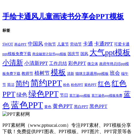
手绘卡通风儿童画读书分享会PPT模板
标签
卡通
中国风
卡通PPT
SWOT
儿童节
劳动节
中秋节
可爱卡通
两会PPT
大气ppt模板
国庆节
国风
ppt模板免费下载
商业融资计划书ppt模板
小清新
小清新PPT
彩色PPT
工作总结
微立体
政府年终总结ppt模
模板
植树节
班会
教师节
板免费下载
清新
猫咪主题通用ppt模板
端午
简约PPT
红色
简约
红色
节
简洁
粉色
粉色PPT
紫色PPT
绿色PPT
PPT
蓝
绿色
节日
莫兰迪ppt模板
莫兰迪色ppt模板免费
蓝色PPT
色
黄色PPT
黑色PPT
黑白PPT
黄色
PPT素材网（www.pptsucai.com）专注PPT素材、PPT模板分享
下载！免费提供PPT图表、PPT模板、PPT图片、PPT背景等各