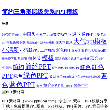
简约三角形层级关系PPT模板
标签
卡通
中国风
卡通PPT
SWOT
儿童节
劳动节
中秋节
可爱卡通
两会PPT
大气ppt模板
国庆节
国风
ppt模板免费下载
商业融资计划书ppt模板
小清新
小清新PPT
彩色PPT
工作总结
微立体
政府年终总结ppt模
模板
植树节
班会
教师节
板免费下载
清新
猫咪主题通用ppt模板
端午
简约PPT
红色
简约
红色
节
简洁
粉色
粉色PPT
紫色PPT
绿色PPT
PPT
蓝
绿色
节日
莫兰迪ppt模板
莫兰迪色ppt模板免费
蓝色PPT
色
黄色PPT
黑色PPT
黑白PPT
黄色
PPT素材网（www.pptsucai.com）专注PPT素材、PPT模板分享
下载！免费提供PPT图表、PPT模板、PPT图片、PPT背景等各