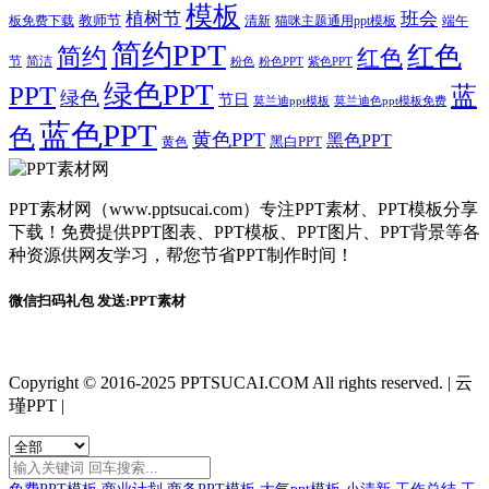
模板
植树节
班会
教师节
板免费下载
清新
猫咪主题通用ppt模板
端午
简约PPT
红色
简约
红色
节
简洁
粉色
粉色PPT
紫色PPT
绿色PPT
PPT
蓝
绿色
节日
莫兰迪ppt模板
莫兰迪色ppt模板免费
蓝色PPT
色
黄色PPT
黑色PPT
黑白PPT
黄色
PPT素材网（www.pptsucai.com）专注PPT素材、PPT模板分享
下载！免费提供PPT图表、PPT模板、PPT图片、PPT背景等各
种资源供网友学习，帮您节省PPT制作时间！
微信扫码礼包 发送:PPT素材
Copyright © 2016-2025 PPTSUCAI.COM All rights reserved.
|
云
瑾PPT
|