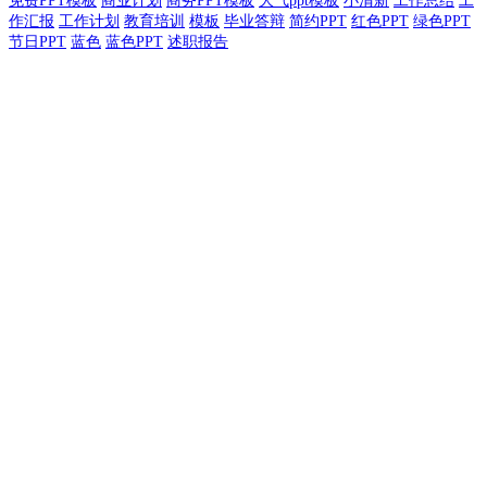
免费PPT模板
商业计划
商务PPT模板
大气ppt模板
小清新
工作总结
工
作汇报
工作计划
教育培训
模板
毕业答辩
简约PPT
红色PPT
绿色PPT
节日PPT
蓝色
蓝色PPT
述职报告