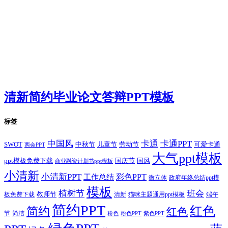
清新简约毕业论文答辩PPT模板
标签
卡通
中国风
卡通PPT
SWOT
儿童节
劳动节
中秋节
可爱卡通
两会PPT
大气ppt模板
国庆节
国风
ppt模板免费下载
商业融资计划书ppt模板
小清新
小清新PPT
彩色PPT
工作总结
微立体
政府年终总结ppt模
模板
植树节
班会
教师节
板免费下载
清新
猫咪主题通用ppt模板
端午
简约PPT
红色
简约
红色
节
简洁
粉色
粉色PPT
紫色PPT