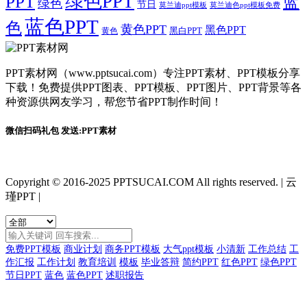
绿色PPT
PPT
蓝
绿色
节日
莫兰迪ppt模板
莫兰迪色ppt模板免费
蓝色PPT
色
黄色PPT
黑色PPT
黑白PPT
黄色
PPT素材网（www.pptsucai.com）专注PPT素材、PPT模板分享
下载！免费提供PPT图表、PPT模板、PPT图片、PPT背景等各
种资源供网友学习，帮您节省PPT制作时间！
微信扫码礼包 发送:PPT素材
Copyright © 2016-2025 PPTSUCAI.COM All rights reserved.
|
云
瑾PPT
|
免费PPT模板
商业计划
商务PPT模板
大气ppt模板
小清新
工作总结
工
作汇报
工作计划
教育培训
模板
毕业答辩
简约PPT
红色PPT
绿色PPT
节日PPT
蓝色
蓝色PPT
述职报告