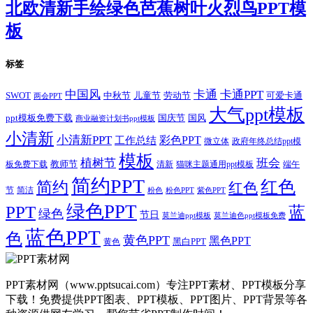
北欧清新手绘绿色芭蕉树叶火烈鸟PPT模
板
标签
卡通
中国风
卡通PPT
SWOT
儿童节
劳动节
中秋节
可爱卡通
两会PPT
大气ppt模板
国庆节
国风
ppt模板免费下载
商业融资计划书ppt模板
小清新
小清新PPT
彩色PPT
工作总结
微立体
政府年终总结ppt模
模板
植树节
班会
教师节
板免费下载
清新
猫咪主题通用ppt模板
端午
简约PPT
红色
简约
红色
节
简洁
粉色
粉色PPT
紫色PPT
绿色PPT
PPT
蓝
绿色
节日
莫兰迪ppt模板
莫兰迪色ppt模板免费
蓝色PPT
色
黄色PPT
黑色PPT
黑白PPT
黄色
PPT素材网（www.pptsucai.com）专注PPT素材、PPT模板分享
下载！免费提供PPT图表、PPT模板、PPT图片、PPT背景等各