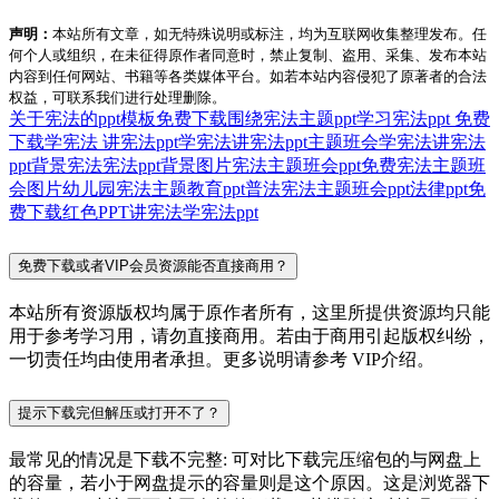
声明：
本站所有文章，如无特殊说明或标注，均为互联网收集整理发布。任
何个人或组织，在未征得原作者同意时，禁止复制、盗用、采集、发布本站
内容到任何网站、书籍等各类媒体平台。如若本站内容侵犯了原著者的合法
权益，可联系我们进行处理删除。
关于宪法的ppt模板免费下载
围绕宪法主题ppt
学习宪法ppt 免费
下载
学宪法 讲宪法ppt
学宪法讲宪法ppt主题班会
学宪法讲宪法
ppt背景
宪法
宪法ppt背景图片
宪法主题班会ppt免费
宪法主题班
会图片
幼儿园宪法主题教育ppt
普法宪法主题班会ppt
法律ppt免
费下载
红色PPT
讲宪法学宪法ppt
免费下载或者VIP会员资源能否直接商用？
本站所有资源版权均属于原作者所有，这里所提供资源均只能
用于参考学习用，请勿直接商用。若由于商用引起版权纠纷，
一切责任均由使用者承担。更多说明请参考 VIP介绍。
提示下载完但解压或打开不了？
最常见的情况是下载不完整: 可对比下载完压缩包的与网盘上
的容量，若小于网盘提示的容量则是这个原因。这是浏览器下