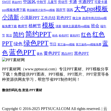
卡通
中国风
卡通PPT
SWOT
儿童节
劳动节
中秋节
可爱卡通
两会PPT
大气ppt模板
国庆节
国风
ppt模板免费下载
商业融资计划书ppt模板
小清新
小清新PPT
彩色PPT
工作总结
微立体
政府年终总结ppt模
模板
植树节
班会
教师节
板免费下载
清新
猫咪主题通用ppt模板
端午
简约PPT
红色
简约
红色
节
简洁
粉色
粉色PPT
紫色PPT
绿色PPT
PPT
蓝
绿色
节日
莫兰迪ppt模板
莫兰迪色ppt模板免费
蓝色PPT
色
黄色PPT
黑色PPT
黑白PPT
黄色
PPT素材网（www.pptsucai.com）专注PPT素材、PPT模板分享
下载！免费提供PPT图表、PPT模板、PPT图片、PPT背景等各
种资源供网友学习，帮您节省PPT制作时间！
微信扫码礼包 发送:PPT素材
Copyright © 2016-2025 PPTSUCAI.COM All rights reserved.
|
云