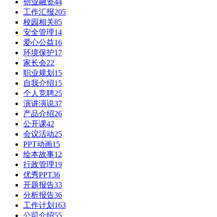
创业融资
44
工作汇报
205
校园相关
85
安全管理
14
爱心公益
16
环境保护
17
家长会
22
职业规划
15
自我介绍
15
个人竞聘
25
演讲演说
37
产品介绍
26
公开课
42
会议活动
25
PPT动画
15
绘本故事
12
行政管理
19
优秀PPT
36
开题报告
33
分析报告
36
工作计划
163
公司介绍
55