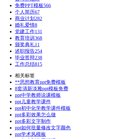
免费PPT模板
566
个人简历
67
商业计划
282
婚礼爱情
8
党建工作
131
教育培训
368
颁奖典礼
11
述职报告
254
毕业答辩
238
工作总结
815
相关标签
**思想教育ppt免费模板
8套清新淡雅ppt模板免费
ppt中学教师说课模板
ppt儿童教学课件
ppt初中化学教学课件模板
ppt多彩效果怎么做
ppt多彩文字制作
ppt如何批量修改文字颜色
ppt学术风模板