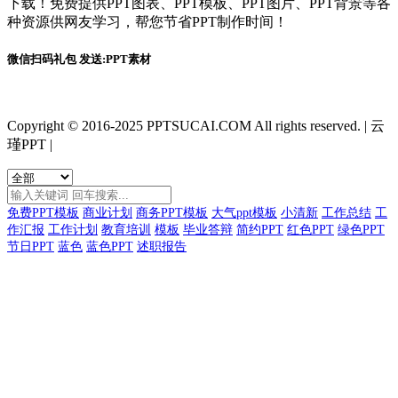
下载！免费提供PPT图表、PPT模板、PPT图片、PPT背景等各
种资源供网友学习，帮您节省PPT制作时间！
微信扫码礼包 发送:PPT素材
Copyright © 2016-2025 PPTSUCAI.COM All rights reserved.
|
云
瑾PPT
|
免费PPT模板
商业计划
商务PPT模板
大气ppt模板
小清新
工作总结
工
作汇报
工作计划
教育培训
模板
毕业答辩
简约PPT
红色PPT
绿色PPT
节日PPT
蓝色
蓝色PPT
述职报告