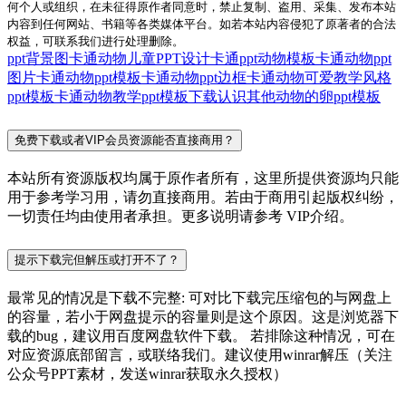
何个人或组织，在未征得原作者同意时，禁止复制、盗用、采集、发布本站
内容到任何网站、书籍等各类媒体平台。如若本站内容侵犯了原著者的合法
权益，可联系我们进行处理删除。
ppt背景图卡通动物
儿童PPT设计
卡通ppt动物模板
卡通动物ppt
图片
卡通动物ppt模板
卡通动物ppt边框
卡通动物可爱教学风格
ppt模板
卡通动物教学ppt模板下载
认识其他动物的卵ppt模板
免费下载或者VIP会员资源能否直接商用？
本站所有资源版权均属于原作者所有，这里所提供资源均只能
用于参考学习用，请勿直接商用。若由于商用引起版权纠纷，
一切责任均由使用者承担。更多说明请参考 VIP介绍。
提示下载完但解压或打开不了？
最常见的情况是下载不完整: 可对比下载完压缩包的与网盘上
的容量，若小于网盘提示的容量则是这个原因。这是浏览器下
载的bug，建议用百度网盘软件下载。 若排除这种情况，可在
对应资源底部留言，或联络我们。建议使用winrar解压（关注
公众号PPT素材，发送winrar获取永久授权）