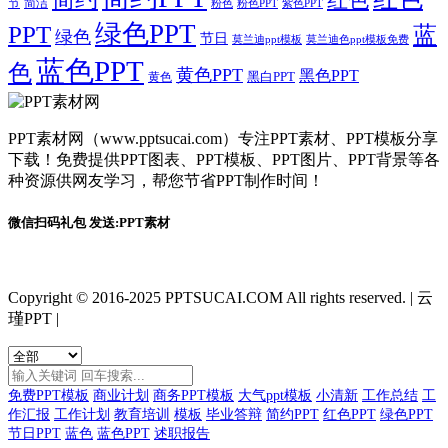
节
简洁
粉色
粉色PPT
紫色PPT
绿色PPT
PPT
蓝
绿色
节日
莫兰迪ppt模板
莫兰迪色ppt模板免费
蓝色PPT
色
黄色PPT
黑色PPT
黑白PPT
黄色
PPT素材网（www.pptsucai.com）专注PPT素材、PPT模板分享
下载！免费提供PPT图表、PPT模板、PPT图片、PPT背景等各
种资源供网友学习，帮您节省PPT制作时间！
微信扫码礼包 发送:PPT素材
Copyright © 2016-2025 PPTSUCAI.COM All rights reserved.
|
云
瑾PPT
|
免费PPT模板
商业计划
商务PPT模板
大气ppt模板
小清新
工作总结
工
作汇报
工作计划
教育培训
模板
毕业答辩
简约PPT
红色PPT
绿色PPT
节日PPT
蓝色
蓝色PPT
述职报告