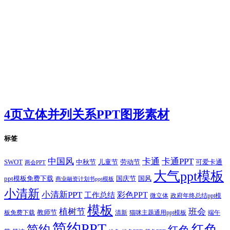
4页立体并列关系PPT图形素材
标签
卡通
中国风
卡通PPT
SWOT
儿童节
劳动节
中秋节
可爱卡通
两会PPT
大气ppt模板
国庆节
国风
ppt模板免费下载
商业融资计划书ppt模板
小清新
小清新PPT
彩色PPT
工作总结
微立体
政府年终总结ppt模
模板
植树节
班会
教师节
板免费下载
清新
猫咪主题通用ppt模板
端午
简约PPT
红色
简约
红色