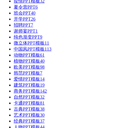
疫情PPT模板
32
夏令营PPT
6
班会PPT
40
开学PPT
26
招聘PPT
7
谢师宴PPT
1
纯色渐变PPT
9
微立体PPT模板
11
中国风PPT模板
113
动物PPT模板
61
植物PPT模板
40
欧美PPT模板
98
韩范PPT模板
7
爱情PPT模板
14
建筑PPT模板
19
商务PPT模板
142
自然PPT模板
32
卡通PPT模板
81
古典PPT模板
38
艺术PPT模板
30
经典PPT模板
37
人物PPT模板
44