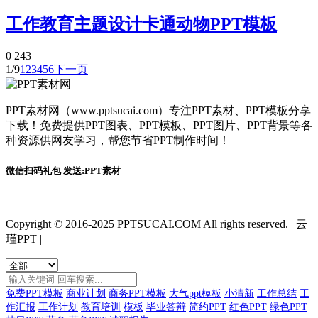
工作教育主题设计卡通动物PPT模板
0
243
1/9
1
2
3
4
5
6
下一页
PPT素材网（www.pptsucai.com）专注PPT素材、PPT模板分享
下载！免费提供PPT图表、PPT模板、PPT图片、PPT背景等各
种资源供网友学习，帮您节省PPT制作时间！
微信扫码礼包 发送:PPT素材
Copyright © 2016-2025 PPTSUCAI.COM All rights reserved.
|
云
瑾PPT
|
免费PPT模板
商业计划
商务PPT模板
大气ppt模板
小清新
工作总结
工
作汇报
工作计划
教育培训
模板
毕业答辩
简约PPT
红色PPT
绿色PPT