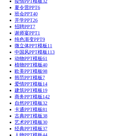
疫情PPT模板
32
夏令营PPT
6
班会PPT
40
开学PPT
26
招聘PPT
7
谢师宴PPT
1
纯色渐变PPT
9
微立体PPT模板
11
中国风PPT模板
113
动物PPT模板
61
植物PPT模板
40
欧美PPT模板
98
韩范PPT模板
7
爱情PPT模板
14
建筑PPT模板
19
商务PPT模板
142
自然PPT模板
32
卡通PPT模板
81
古典PPT模板
38
艺术PPT模板
30
经典PPT模板
37
人物PPT模板
44