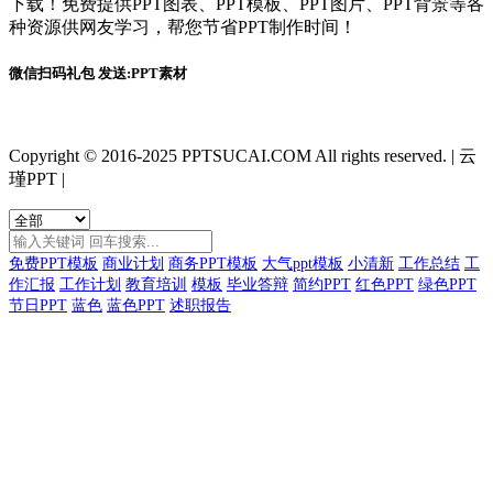
下载！免费提供PPT图表、PPT模板、PPT图片、PPT背景等各
种资源供网友学习，帮您节省PPT制作时间！
微信扫码礼包 发送:PPT素材
Copyright © 2016-2025 PPTSUCAI.COM All rights reserved.
|
云
瑾PPT
|
免费PPT模板
商业计划
商务PPT模板
大气ppt模板
小清新
工作总结
工
作汇报
工作计划
教育培训
模板
毕业答辩
简约PPT
红色PPT
绿色PPT
节日PPT
蓝色
蓝色PPT
述职报告