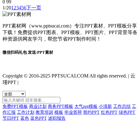
0
99
1/20
1
2
3
4
5
6
下一页
PPT素材网（www.pptsucai.com）专注PPT素材、PPT模板分享
下载！免费提供PPT图表、PPT模板、PPT图片、PPT背景等各
种资源供网友学习，帮您节省PPT制作时间！
微信扫码礼包 发送:PPT素材
Copyright © 2016-2025 PPTSUCAI.COM All rights reserved.
|
云
瑾PPT
|
免费PPT模板
商业计划
商务PPT模板
大气ppt模板
小清新
工作总结
工
作汇报
工作计划
教育培训
模板
毕业答辩
简约PPT
红色PPT
绿色PPT
节日PPT
蓝色
蓝色PPT
述职报告